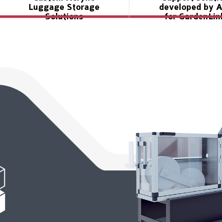
Luggage Storage
developed by 
Solutions
for GardenLin