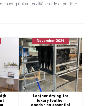
nant qui allient qualité visuelle et praticité
November 2024
t,
with
Leather drying for
nt
luxury leather
on
goods : an essential