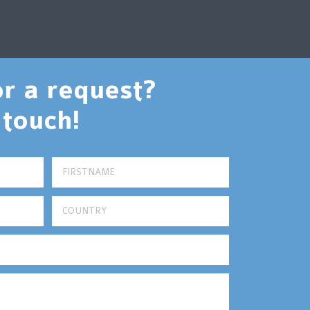
or a request?
 touch!