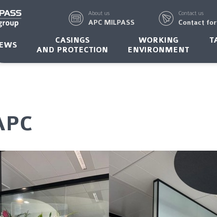
About us
Contact us
APC MILPASS
Contact fo
CASINGS
WORKING
T
EWS
AND PROTECTION
ENVIRONMENT
APC