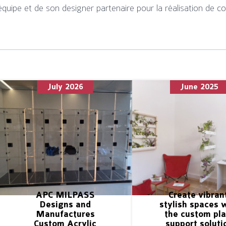
quipe et de son designer partenaire pour la réalisation de conte
July 2026
June 2025
APC MILPASS
Create vibran
Designs and
stylish spaces 
Manufactures
the custom pla
Custom Acrylic
support soluti