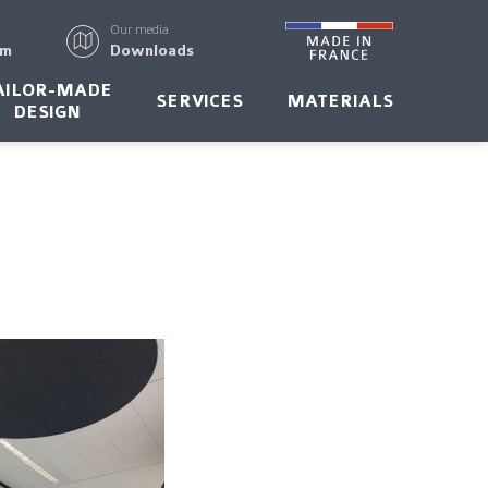
Our media
rm
Downloads
AILOR-MADE
SERVICES
MATERIALS
DESIGN