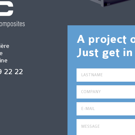
A project 
ière
Just get in
e
ine
9 22 22