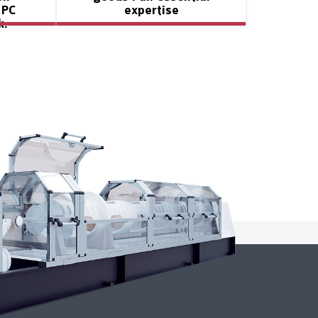
APC
expertise
k.