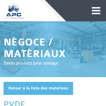
NÉGOCE /
MATÉRIAUX
Semis produits pour usinage
Retour à la liste des matériaux
PVDF