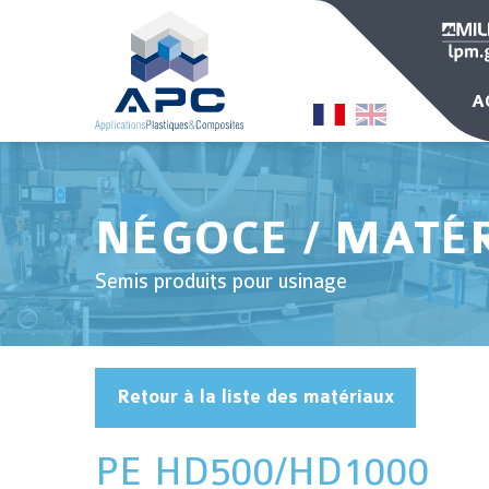
A
NÉGOCE / MATÉ
Semis produits pour usinage
Retour à la liste des matériaux
PE HD500/HD1000