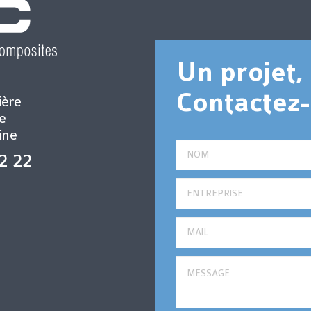
Un projet
Contactez-
ière
e
ine
22 22