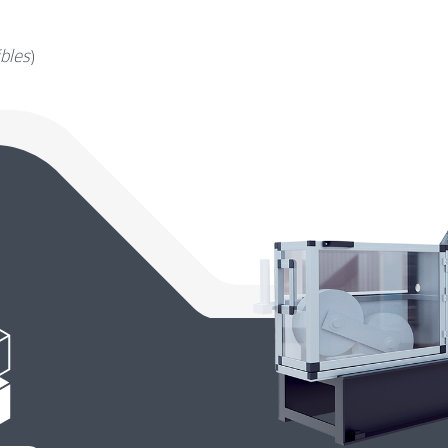
bles
)