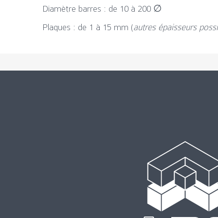
Diamètre barres : de 10 à 200 ∅
Plaques : de 1 à 15 mm (
autres épaisseurs possi